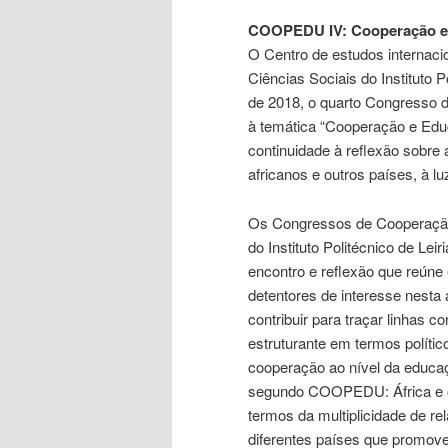
COOPEDU IV: Cooperação e
content
O Centro de estudos internac
Ciências Sociais do Instituto P
de 2018, o quarto Congresso
à temática “Cooperação e Educ
continuidade à reflexão sobre
africanos e outros países, à 
Os Congressos de Cooperação
do Instituto Politécnico de L
encontro e reflexão que reúne 
detentores de interesse nesta
contribuir para traçar linhas 
estruturante em termos políti
cooperação ao nível da educaç
segundo COOPEDU: África e o
termos da multiplicidade de re
diferentes países que promo