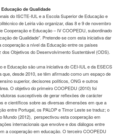
 Educação de Qualidade
ionais do ISCTE-IUL e a Escola Superior de Educação e
olitécnico de Leiria vão organizar, dias 8 e 9 de novembro
 de Cooperação e Educação – IV COOPEDU, subordinado
ação de Qualidade”. Pretende-se com esta iniciativa dar
 a cooperação a nível da Educação entre os países
luz dos Objetivos do Desenvolvimento Sustentável (ODS).
 e Educação são uma iniciativa do CEI-IUL e da ESECS
eiria que, desde 2010, se têm afirmado como um espaço de
ensino superior, decisores políticos, ONG e outros
 área. O objetivo do primeiro COOPEDU (2010) foi
condutoras susceptíveis de gerar reflexões de carácter
cos e científicos sobre as diversas dimensões em que a
ão entre Portugal, os PALOP e Timor Leste se traduz; o
 Mundo (2012), perspectivou esta cooperação em
lações internacionais que envolve e dos diálogos entre
vem a cooperação em educação. O terceiro COOPEDU